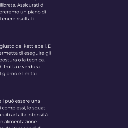
rata. Assicurati di 
loreremo un piano di 
enere risultati 
iusto del kettlebell. È 
metta di eseguire gli 
stura o la tecnica. 
 frutta e verdura. 
iorno e limita il 
ll può essere una 
 complessi, lo squat, 
iti ad alta intensità 
un'alimentazione 