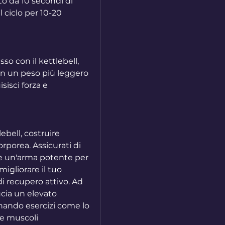
o da 10 secondi di 
 ciclo per 10-20 
sso con il kettlebell, 
on un peso più leggero 
sci forza e 
ebell, costruire 
porea. Assicurati di 
are un'arma potente per 
igliorare il tuo 
 recupero attivo. Ad 
cia un elevato 
rnando esercizi come lo 
e muscoli 