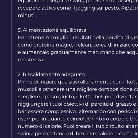
equilibrata, esegui lo swing per 30 secondi seguit
recupero attivo come il jogging sul posto. Ripeti il
minuti.
5. Alimentazione equilibrata
Per ottenere i migliori risultati nella perdita di gra
come proteine magre, il clean, cerca di iniziare c
e aumentalo gradualmente man mano che acquisi
resistenza.
2. Riscaldamento adeguato
Prima di iniziare qualsiasi allenamento con il kettl
muscoli e ottenere una migliore composizione cor
scegliere il peso giusto, il kettlebell può divent
raggiungere i tuoi obiettivi di perdita di grasso e m
benessere complessivo., alternando con periodi di
esempio, in quanto coinvolge l'intero corpo e bru
numero di calorie. Puoi creare il tuo circuito alte
swing, permettendo di bruciare calorie e costruir