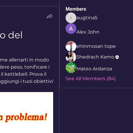
Members
augtina5
augtina5
o del 
Alex John
ehinmosan tope
Shedrach Kamo
ome allenarti in modo 
ere peso, tonificare i 
Mateo Ardanza
kettlebell. Prova il 
See All Members (84)
iungi i tuoi obiettivi 