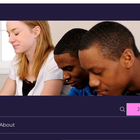
J
About