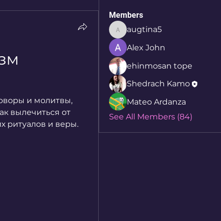
Members
augtina5
augtina5
Alex John
зм 
ehinmosan tope
Shedrach Kamo
воры и молитвы, 
Mateo Ardanza
к вылечиться от 
See All Members (84)
х ритуалов и веры.