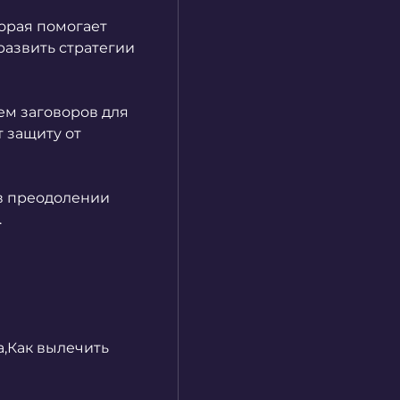
орая помогает 
азвить стратегии 
м заговоров для 
 защиту от 
в преодолении 
.
,Как вылечить 