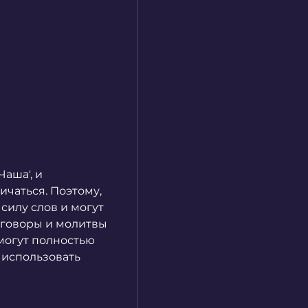
ша', и 
чаться. Поэтому, 
силу слов и могут 
аговоры и молитвы 
огут полностью 
использовать 