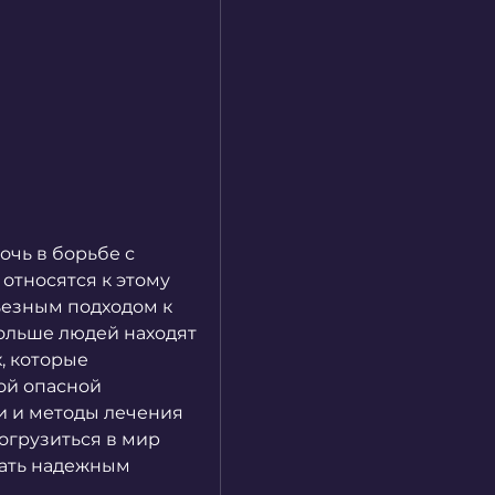
чь в борьбе с 
тносятся к этому 
ьезным подходом к 
ольше людей находят 
, которые 
й опасной 
и и методы лечения 
огрузиться в мир 
тать надежным 