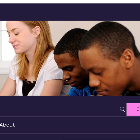
J
About