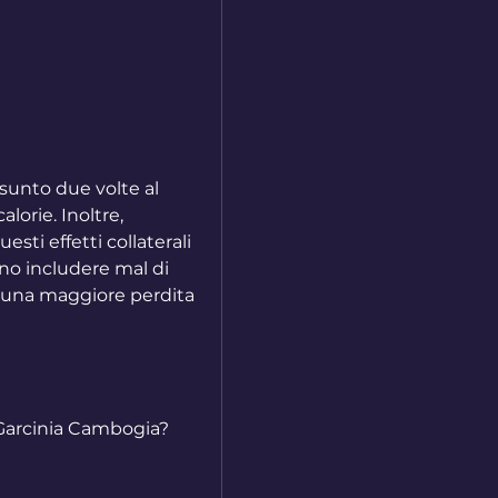
unto due volte al 
orie. Inoltre, 
esti effetti collaterali 
no includere mal di 
o una maggiore perdita 
ll Garcinia Cambogia?