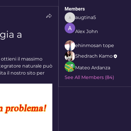
Members
augtina5
augtina5
ia a 
Alex John
ehinmosan tope
Shedrach Kamo
ottieni il massimo 
tegratore naturale può 
Mateo Ardanza
a il nostro sito per 
See All Members (84)