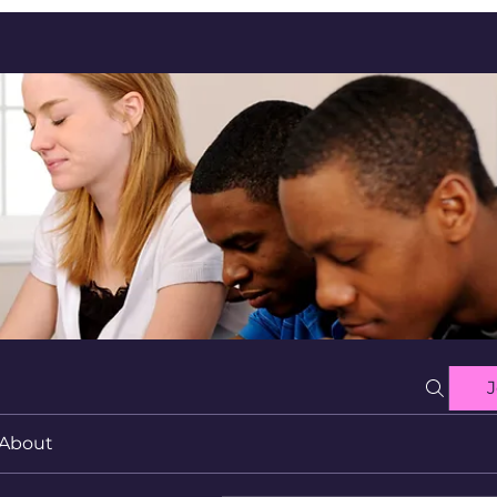
J
About