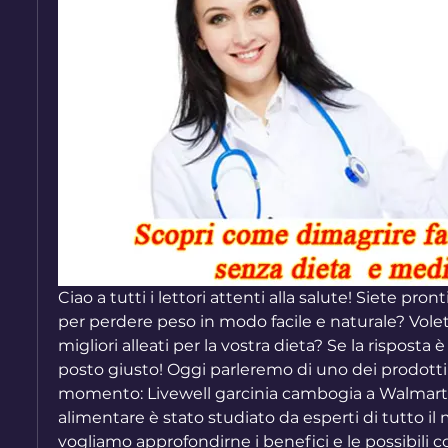
Ciao a tutti i lettori attenti alla salute! Siete pront
per perdere peso in modo facile e naturale? Vole
migliori alleati per la vostra dieta? Se la risposta è s
posto giusto! Oggi parleremo di uno dei prodotti 
momento: Livewell garcinia cambogia a Walmart.
alimentare è stato studiato da esperti di tutto il
vogliamo approfondirne i benefici e le possibili co