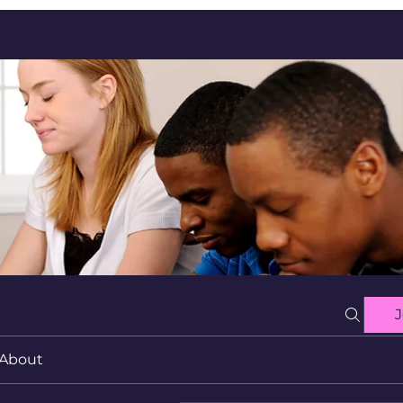
J
About