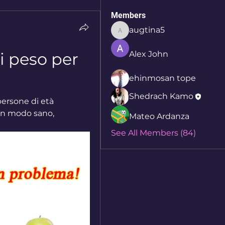
Members
augtina5
augtina5
 peso per 
Alex John
ehinmosan tope
Shedrach Kamo
ersone di età 
in modo sano, 
Mateo Ardanza
See All Members (84)