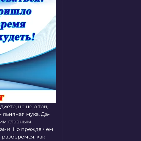
иете, но не о той, 
- льняная мука. Да-
им главным 
ми. Но прежде чем 
 разберемся, как 