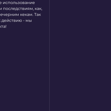
е использование 
последствиям, как, 
черним кекам. Так 
к действию - мы 
та!