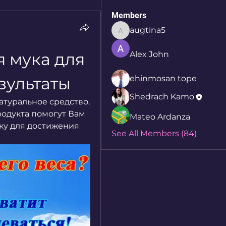
Members
augtina5
augtina5
 мука для 
Alex John
зультаты
ehinmosan tope
Shedrach Kamo
туральное средство. 
одукта помогут Вам 
Mateo Ardanza
у для достижения 
See All Members (84)