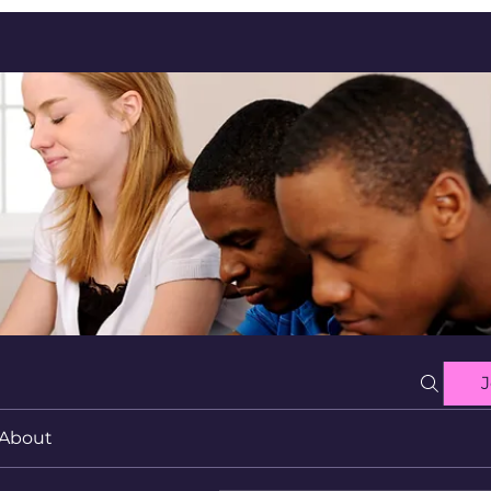
J
About